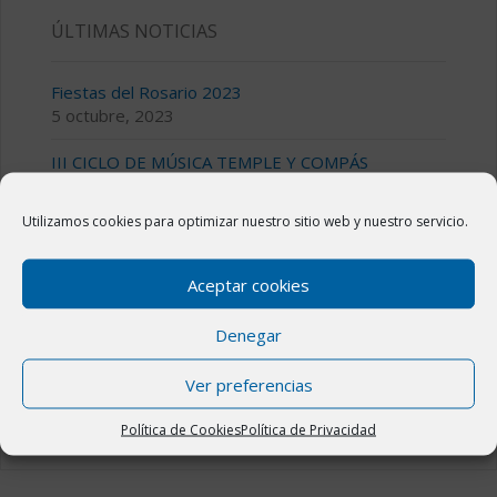
ÚLTIMAS NOTICIAS
Fiestas del Rosario 2023
5 octubre, 2023
III CICLO DE MÚSICA TEMPLE Y COMPÁS
28 julio, 2023
Utilizamos cookies para optimizar nuestro sitio web y nuestro servicio.
Bolsa de alquiler o venta de viviendas en Novillas
11 julio, 2023
Aceptar cookies
Fiestas de San Jorge 2023 en Novillas
14 abril, 2023
Denegar
El Plan “La Administración Cerca de Ti” en Novillas
Ver preferencias
31 marzo, 2023
Política de Cookies
Política de Privacidad