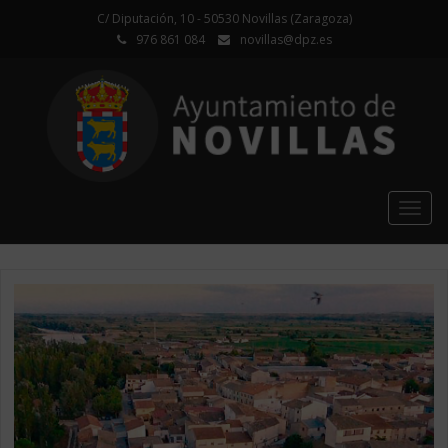
C/ Diputación, 10 - 50530 Novillas (Zaragoza)
976 861 084
novillas@dpz.es
Togg
navig