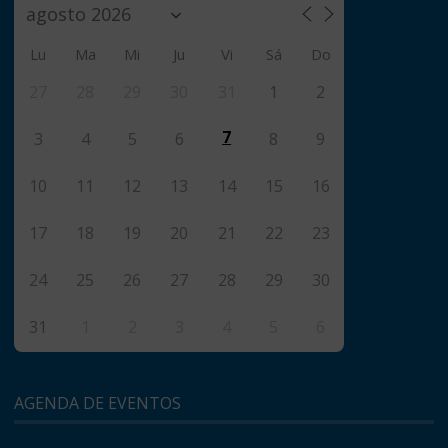
Lu
Ma
Mi
Ju
Vi
Sá
Do
27
28
29
30
31
1
2
7
3
4
5
6
8
9
10
11
12
13
14
15
16
17
18
19
20
21
22
23
24
25
26
27
28
29
30
31
1
2
3
4
5
6
AGENDA DE EVENTOS