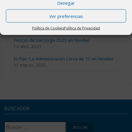
Denegar
III CICLO DE MÚSICA TEMPLE Y COMPÁS
28 julio, 2023
Ver preferencias
Bolsa de alquiler o venta de viviendas en Novillas
11 julio, 2023
Política de Cookies
Política de Privacidad
Fiestas de San Jorge 2023 en Novillas
14 abril, 2023
El Plan “La Administración Cerca de Ti” en Novillas
31 marzo, 2023
BUSCADOR
Buscar: