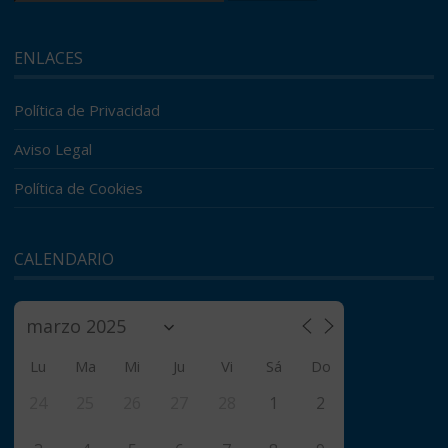
ENLACES
Política de Privacidad
Aviso Legal
Política de Cookies
CALENDARIO
Lu
Ma
Mi
Ju
Vi
Sá
Do
24
25
26
27
28
1
2