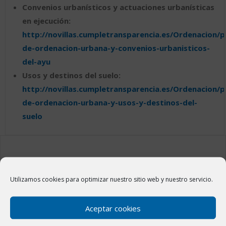
Convenios urbanísticos y actuaciones urbanísticas
en ejecución:
http://novillas.cumpletransparencia.es/Ordenacion/p
de-ordenacion-urbana-y-convenios-urbanisticos-
del-ayu
Usos y destinos del suelo:
http://novillas.cumpletransparencia.es/Ordenacion/p
de-ordenacion-urbana-y-usos-y-destinos-del-
suelo
ÚLTIMAS NOTICIAS
Utilizamos cookies para optimizar nuestro sitio web y nuestro servicio.
Fiestas del Rosario 2023
Aceptar cookies
5 octubre, 2023