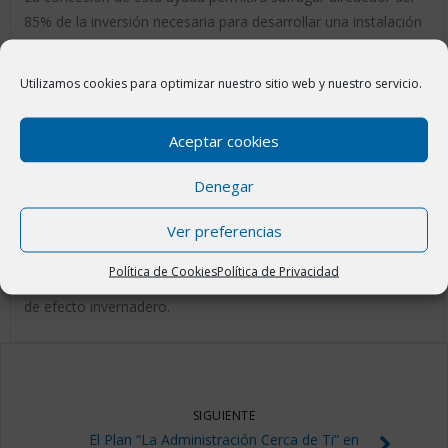
85% de la inversión necesaria para desarrollar una instalación
fotovoltaica en la modalidad de autoconsumo compartido,
para abastecer a los edificios públicos de la localidad, la cual
Utilizamos cookies para optimizar nuestro sitio web y nuestro servicio.
estará ubicada sobre la cubierta del polideportivo municipal.
La instalación estará compuesta de 133 paneles fotovoltaicos
Aceptar cookies
de 450 Wp, con una potencia eléctrica total 59,850 kWp y una
producción anual estimada de 94.901 kWh, con la que se
Denegar
podrá abastecer a la totalidad de los edificios públicos e
Ver preferencias
instalaciones municipales. Lo que permitirá reducir al máximo
el consumo eléctrico, generando un importante ahorro al
Política de Cookies
Política de Privacidad
municipio; al tiempo que se reducen las emisiones de gases
de efecto invernadero.
SIGUIENTE
El Plan “La Administración Cerca de Ti” en