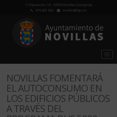
C/ Diputación, 10 - 50530 Novillas (Zaragoza)
976 861 084
novillas@dpz.es
Togg
navig
NOVILLAS FOMENTARÁ
EL AUTOCONSUMO EN
LOS EDIFICIOS PÚBLICOS
A TRAVÉS DEL