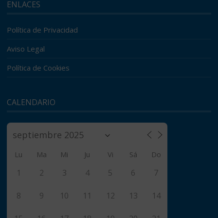
ENLACES
Política de Privacidad
Aviso Legal
Política de Cookies
CALENDARIO
Lu
Ma
Mi
Ju
Vi
Sá
Do
1
2
3
4
5
6
7
8
9
10
11
12
13
14