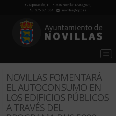
C/ Diputación, 10 - 50530 Novillas (Zaragoza)
976 861 084
novillas@dpz.es
Togg
navig
NOVILLAS FOMENTARÁ
EL AUTOCONSUMO EN
LOS EDIFICIOS PÚBLICOS
A TRAVÉS DEL