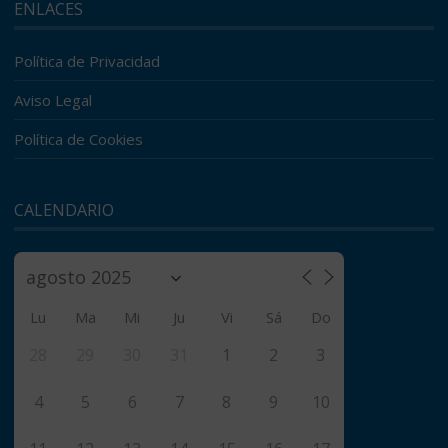
ENLACES
Política de Privacidad
Aviso Legal
Política de Cookies
CALENDARIO
Lu
Ma
Mi
Ju
Vi
Sá
Do
28
29
30
31
1
2
3
4
5
6
7
8
9
10