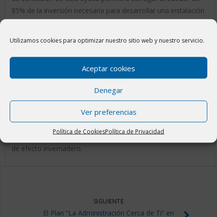
85% de la inversión necesaria para desarrollar una instalación
fotovoltaica en la modalidad de autoconsumo compartido,
para abastecer a los edificios públicos de la localidad, la cual
Utilizamos cookies para optimizar nuestro sitio web y nuestro servicio.
estará ubicada sobre la cubierta del polideportivo municipal.
La instalación estará compuesta de 133 paneles fotovoltaicos
Aceptar cookies
de 450 Wp, con una potencia eléctrica total 59,850 kWp y una
producción anual estimada de 94.901 kWh, con la que se
Denegar
podrá abastecer a la totalidad de los edificios públicos e
Ver preferencias
instalaciones municipales. Lo que permitirá reducir al máximo
el consumo eléctrico, generando un importante ahorro al
Política de Cookies
Política de Privacidad
municipio; al tiempo que se reducen las emisiones de gases
de efecto invernadero.
SIGUIENTE
El Plan “La Administración Cerca de Ti” en