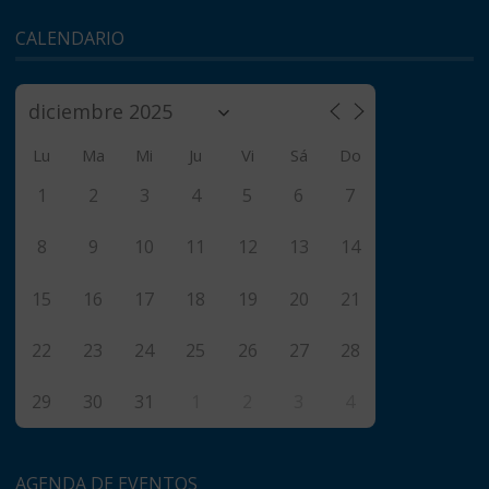
CALENDARIO
Lu
Ma
Mi
Ju
Vi
Sá
Do
1
2
3
4
5
6
7
8
9
10
11
12
13
14
15
16
17
18
19
20
21
22
23
24
25
26
27
28
29
30
31
1
2
3
4
AGENDA DE EVENTOS