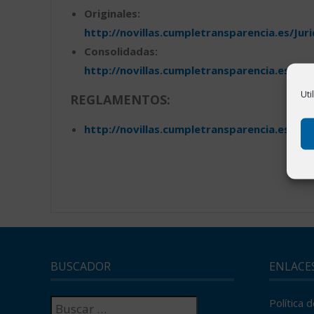
Originales:
http://novillas.cumpletransparencia.es/Jur
Consolidadas:
http://novillas.cumpletransparencia.es/No
Uti
REGLAMENTOS:
http://novillas.cumpletransparencia.es/Ju
BUSCADOR
ENLACE
Buscar:
Política 