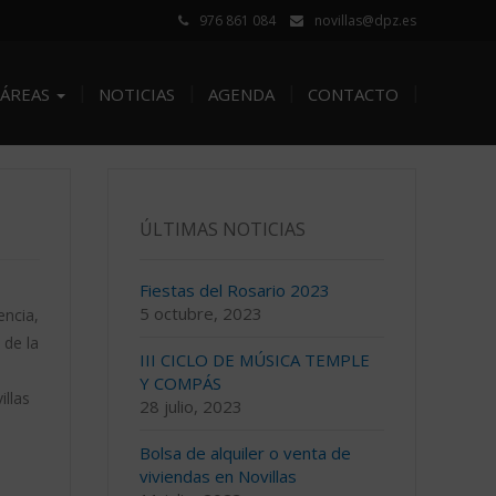
976 861 084
novillas@dpz.es
ÁREAS
NOTICIAS
AGENDA
CONTACTO
ÚLTIMAS NOTICIAS
Fiestas del Rosario 2023
5 octubre, 2023
encia,
 de la
III CICLO DE MÚSICA TEMPLE
Y COMPÁS
llas
28 julio, 2023
Bolsa de alquiler o venta de
viviendas en Novillas