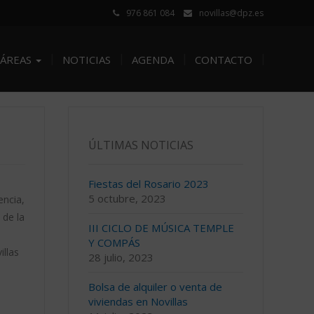
976 861 084
novillas@dpz.es
ÁREAS
NOTICIAS
AGENDA
CONTACTO
ÚLTIMAS NOTICIAS
Fiestas del Rosario 2023
5 octubre, 2023
encia,
 de la
III CICLO DE MÚSICA TEMPLE
Y COMPÁS
llas
28 julio, 2023
Bolsa de alquiler o venta de
viviendas en Novillas