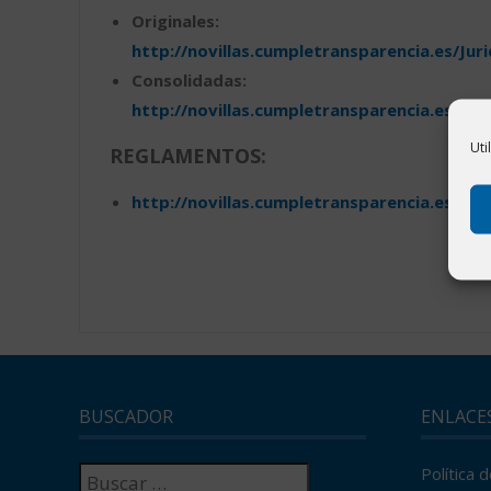
Originales:
http://novillas.cumpletransparencia.es/Jur
Consolidadas:
http://novillas.cumpletransparencia.es/No
Uti
REGLAMENTOS:
http://novillas.cumpletransparencia.es/Ju
BUSCADOR
ENLACE
Buscar:
Política 