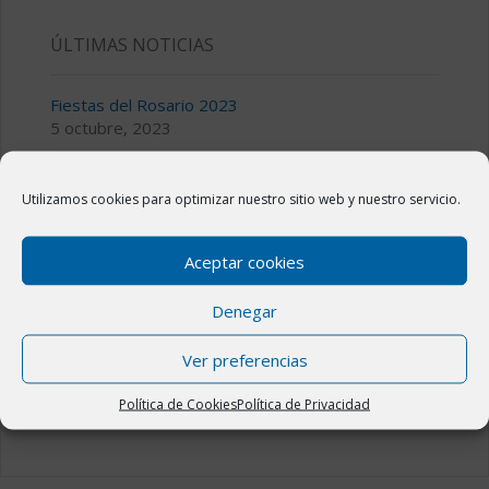
ÚLTIMAS NOTICIAS
Fiestas del Rosario 2023
5 octubre, 2023
III CICLO DE MÚSICA TEMPLE Y COMPÁS
28 julio, 2023
Utilizamos cookies para optimizar nuestro sitio web y nuestro servicio.
Bolsa de alquiler o venta de viviendas en Novillas
Aceptar cookies
11 julio, 2023
Denegar
Fiestas de San Jorge 2023 en Novillas
14 abril, 2023
Ver preferencias
El Plan “La Administración Cerca de Ti” en Novillas
31 marzo, 2023
Política de Cookies
Política de Privacidad