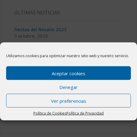
ÚLTIMAS NOTICIAS
Fiestas del Rosario 2023
5 octubre, 2023
III CICLO DE MÚSICA TEMPLE Y COMPÁS
28 julio, 2023
Utilizamos cookies para optimizar nuestro sitio web y nuestro servicio.
Bolsa de alquiler o venta de viviendas en Novillas
Aceptar cookies
11 julio, 2023
Denegar
Fiestas de San Jorge 2023 en Novillas
14 abril, 2023
Ver preferencias
El Plan “La Administración Cerca de Ti” en Novillas
31 marzo, 2023
Política de Cookies
Política de Privacidad