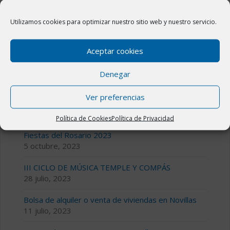
programa DUS 5000
Utilizamos cookies para optimizar nuestro sitio web y nuestro servicio.
Aceptar cookies
Denegar
Ver preferencias
ÚLTIMAS NOTICIAS
Política de Cookies
Política de Privacidad
Fiestas del Rosario 2023
5 octubre, 2023
III CICLO DE MÚSICA TEMPLE Y COMPÁS
28 julio, 2023
Bolsa de alquiler o venta de viviendas en Novillas
11 julio, 2023