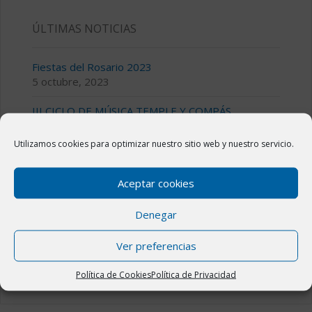
ÚLTIMAS NOTICIAS
Fiestas del Rosario 2023
5 octubre, 2023
III CICLO DE MÚSICA TEMPLE Y COMPÁS
28 julio, 2023
Utilizamos cookies para optimizar nuestro sitio web y nuestro servicio.
Bolsa de alquiler o venta de viviendas en Novillas
11 julio, 2023
Aceptar cookies
Fiestas de San Jorge 2023 en Novillas
14 abril, 2023
Denegar
El Plan “La Administración Cerca de Ti” en Novillas
Ver preferencias
31 marzo, 2023
Política de Cookies
Política de Privacidad