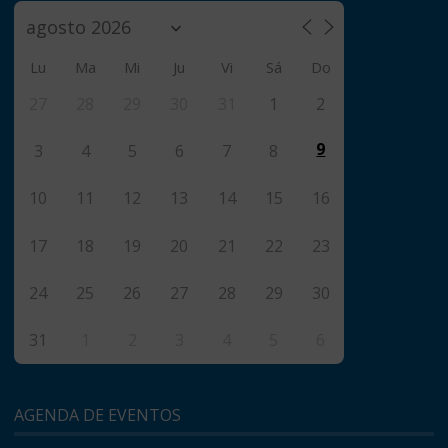
Lu
Ma
Mi
Ju
Vi
Sá
Do
27
28
29
30
31
1
2
9
3
4
5
6
7
8
10
11
12
13
14
15
16
17
18
19
20
21
22
23
24
25
26
27
28
29
30
31
1
2
3
4
5
6
AGENDA DE EVENTOS