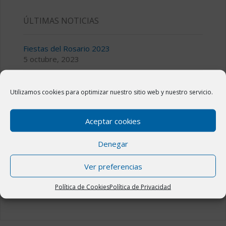
ÚLTIMAS NOTICIAS
Fiestas del Rosario 2023
5 octubre, 2023
III CICLO DE MÚSICA TEMPLE Y COMPÁS
28 julio, 2023
Utilizamos cookies para optimizar nuestro sitio web y nuestro servicio.
Bolsa de alquiler o venta de viviendas en Novillas
Aceptar cookies
11 julio, 2023
Denegar
Fiestas de San Jorge 2023 en Novillas
14 abril, 2023
Ver preferencias
El Plan “La Administración Cerca de Ti” en Novillas
31 marzo, 2023
Política de Cookies
Política de Privacidad