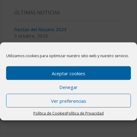
ÚLTIMAS NOTICIAS
Fiestas del Rosario 2023
5 octubre, 2023
III CICLO DE MÚSICA TEMPLE Y COMPÁS
28 julio, 2023
Utilizamos cookies para optimizar nuestro sitio web y nuestro servicio.
Bolsa de alquiler o venta de viviendas en Novillas
Aceptar cookies
11 julio, 2023
Denegar
Fiestas de San Jorge 2023 en Novillas
14 abril, 2023
Ver preferencias
El Plan “La Administración Cerca de Ti” en Novillas
31 marzo, 2023
Política de Cookies
Política de Privacidad