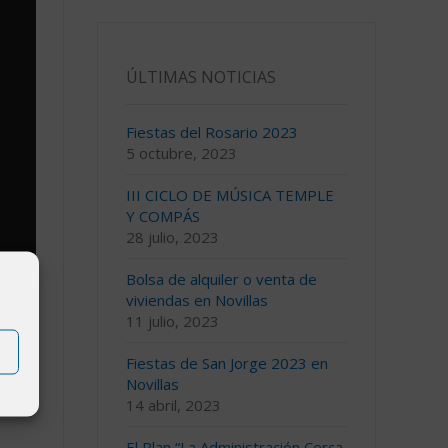
ÚLTIMAS NOTICIAS
Fiestas del Rosario 2023
5 octubre, 2023
III CICLO DE MÚSICA TEMPLE
Y COMPÁS
28 julio, 2023
Bolsa de alquiler o venta de
viviendas en Novillas
11 julio, 2023
Fiestas de San Jorge 2023 en
Novillas
14 abril, 2023
El Plan “La Administración Cerca