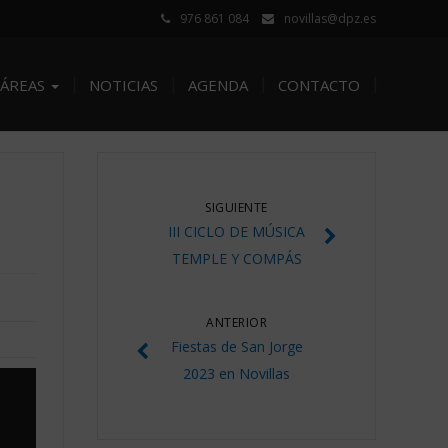
976 861 084
novillas@dpz.es
ÁREAS
NOTICIAS
AGENDA
CONTACTO
SIGUIENTE
III CICLO DE MÚSICA
TEMPLE Y COMPÁS
ANTERIOR
Fiestas de San Jorge
2023 en Novillas