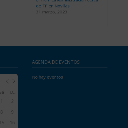
de Ti” en Novillas
31 marzo, 2023
AGENDA DE EVENTOS
No hay eventos
Sá
Do
1
2
8
9
15
16