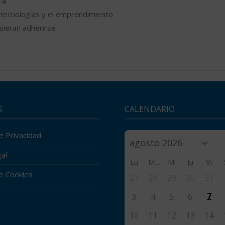
al
s tecnologías y el emprendimiento
uieran adherirse
S
CALENDARIO
de Privacidad
al
Lu
Ma
Mi
Ju
Vi
de Cookies
27
28
29
30
31
7
3
4
5
6
10
11
12
13
14