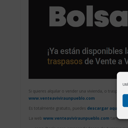
Uti
Si quieres alquilar o vender una vivienda, o traspasar
www.venteaviviraunpueblo.com
Es totalmente gratuito, puedes
descargar aquí una
La web
www.venteaviviraunpueblo.com
también d