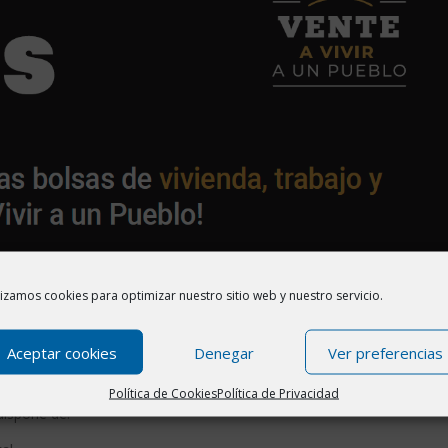
lizamos cookies para optimizar nuestro sitio web y nuestro servicio.
 tu negocio puedes anunciarlo en la web
Aceptar cookies
Denegar
Ver preferencias
 pequeña guía
, en la que se indica
cómo publicar los anuncios
.
Política de Cookies
Política de Privacidad
ispone de: