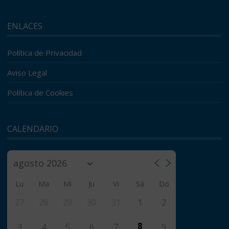
ENLACES
Política de Privacidad
Aviso Legal
Política de Cookies
CALENDARIO
Lu
Ma
Mi
Ju
Vi
Sá
Do
27
28
29
30
31
1
2
8
3
4
5
6
7
9