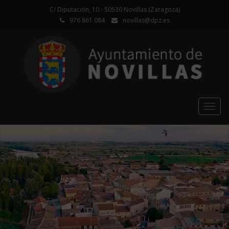
C/ Diputación, 10 - 50530 Novillas (Zaragoza)
976 861 084
novillas@dpz.es
Togg
navig